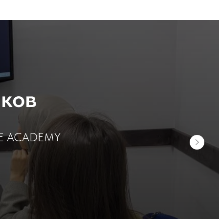
иков
INE ACADEMY