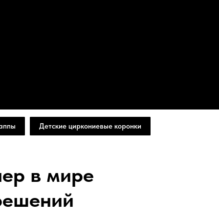
аппы
Детские циркониевые коронки
ер в мире
решений