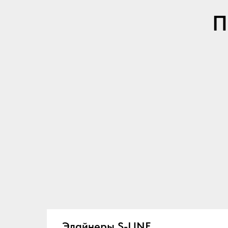
П
Элайнеры S-LINE