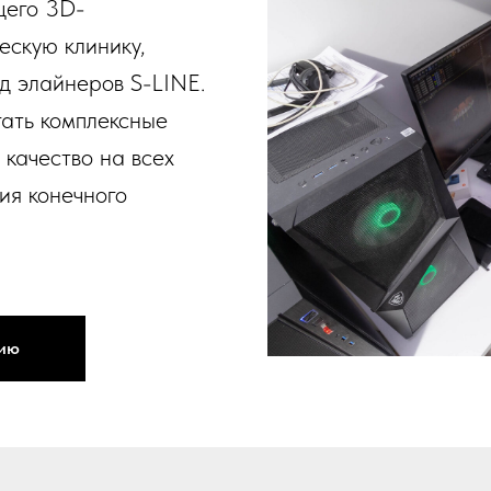
щего 3D-
ескую клинику,
д элайнеров S-LINE.
гать комплексные
качество на всех
ния конечного
сию