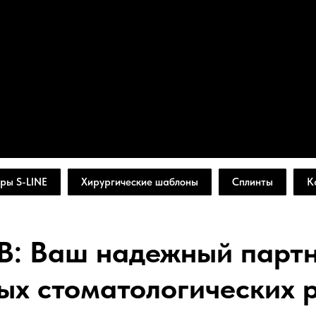
ры S-LINE
Хирургические шаблоны
Сплинты
К
B: Ваш надежный партн
ых стоматологических 