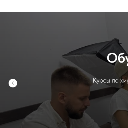
Обу
Курсы по х